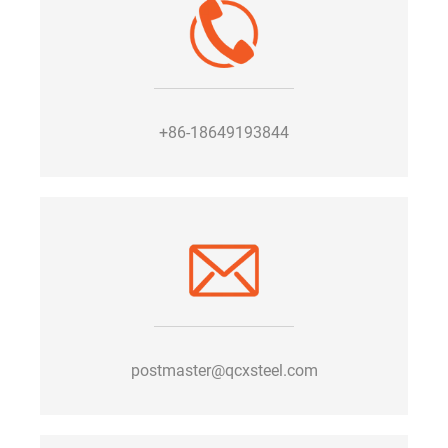
+86-18649193844
postmaster@qcxsteel.com